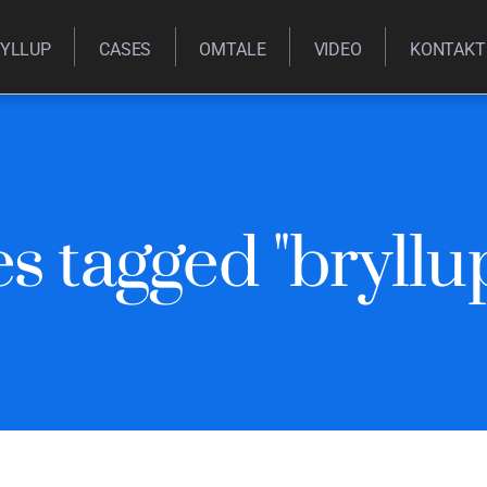
YLLUP
CASES
OMTALE
VIDEO
KONTAKT
s tagged "bryllup