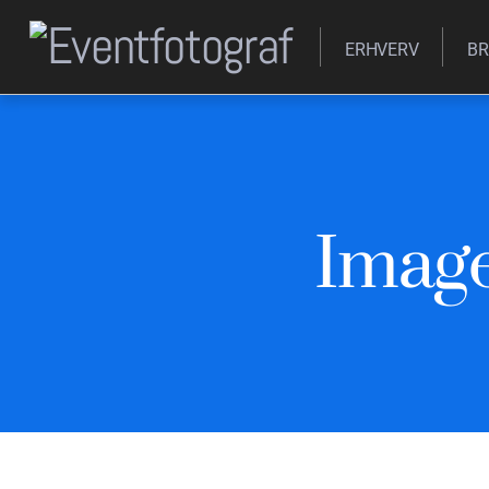
ERHVERV
BR
Image