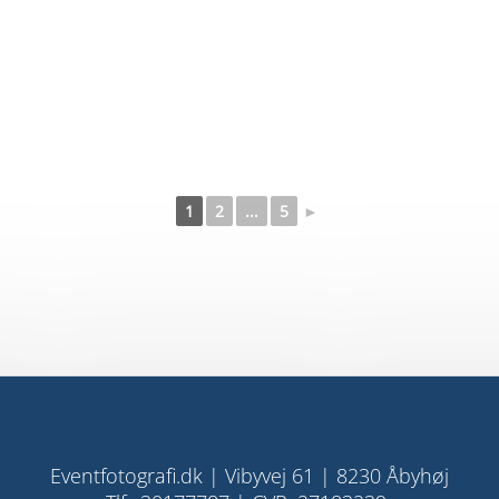
1
2
...
5
►
Eventfotografi.dk | Vibyvej 61 | 8230 Åbyhøj