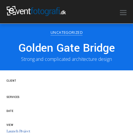
0
14/04/2016
UNCATEGORIZED
Golden Gate Bridge
Strong and complicated architecture design
CLIENT
Company
SERVICES
Photography
DATE
April, 03 2016
VIEW
Launch Project