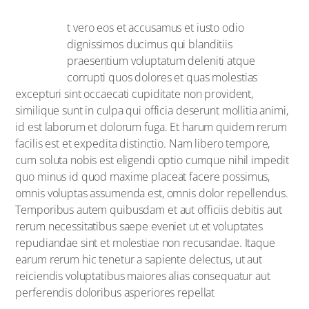
A
t vero eos et accusamus et iusto odio
dignissimos ducimus qui blanditiis
praesentium voluptatum deleniti atque
corrupti quos dolores et quas molestias
excepturi sint occaecati cupiditate non provident,
similique sunt in culpa qui officia deserunt mollitia animi,
id est laborum et dolorum fuga. Et harum quidem rerum
facilis est et expedita distinctio. Nam libero tempore,
cum soluta nobis est eligendi optio cumque nihil impedit
quo minus id quod maxime placeat facere possimus,
omnis voluptas assumenda est, omnis dolor repellendus.
Temporibus autem quibusdam et aut officiis debitis aut
rerum necessitatibus saepe eveniet ut et voluptates
repudiandae sint et molestiae non recusandae. Itaque
earum rerum hic tenetur a sapiente delectus, ut aut
reiciendis voluptatibus maiores alias consequatur aut
perferendis doloribus asperiores repellat