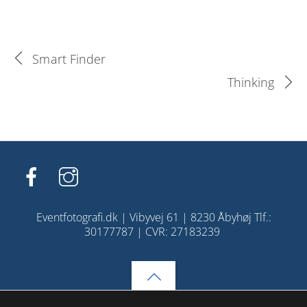
Smart Finder
Thinking
Eventfotografi.dk | Vibyvej 61 | 8230 Åbyhøj Tlf.:
30177787 | CVR: 27183239
Back
to