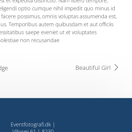
st et expedita distinctio. Nam libero tempore,
eligendi optio cumque nihil impedit quo minus id
facere possimus, omnis voluptas assumenda est,
us. Temporibus autem quibusdam et aut officiis
ssitatibus saepe eveniet ut et voluptates
molestiae non recusandae
Beautiful Girl
dge
Eventfotografi.dk |
Vibyvej 61 | 8230