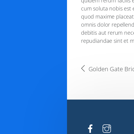
quidem rerum facilis e
cum soluta nobis est 
quod maxime placeat 
omnis dolor repellend
debitis aut rerum nece
repudiandae sint et 
Golden Gate Bri