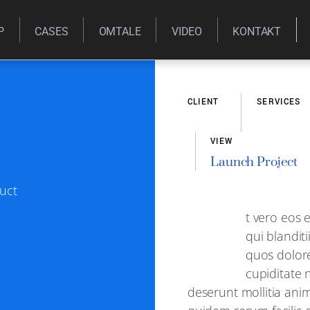
P
CASES
OMTALE
VIDEO
KONTAKT
CLIENT
SERVICES
0
Skaters
Product 
VIEW
Launch Project
uct
A
t vero eos 
qui blandit
quos dolore
cupiditate n
deserunt mollitia ani