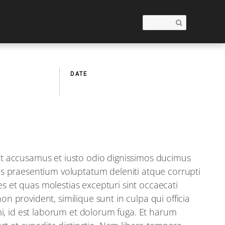
DATE
Branding
April, 02 2016
et accusamus et iusto odio dignissimos ducimus
iis praesentium voluptatum deleniti atque corrupti
s et quas molestias excepturi sint occaecati
on provident, similique sunt in culpa qui officia
mi, id est laborum et dolorum fuga. Et harum